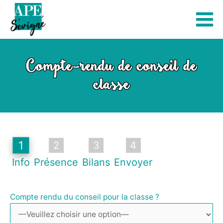
Aller
au
Main
contenu
Men
Compte-rendu de conseil de
classe
1
2
3
4
Info
Présence
Bilans
Envoyer
Compte rendu du conseil pour la classe ?